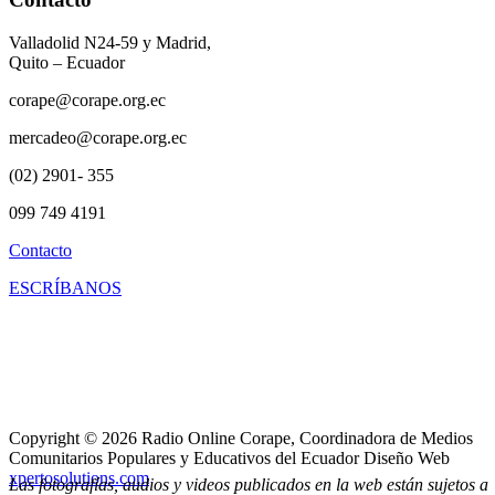
Valladolid N24-59 y Madrid,
Quito – Ecuador
corape@corape.org.ec
mercadeo@corape.org.ec
(02) 2901- 355
099 749 4191
Contacto
ESCRÍBANOS
Copyright © 2026 Radio Online Corape, Coordinadora de Medios
Comunitarios Populares y Educativos del Ecuador Diseño Web
xpertosolutions.com
Las fotografías, audios y videos publicados en la web están sujetos a