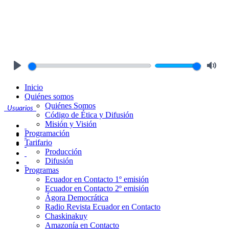
Play
Mute
Inicio
Quiénes somos
Quiénes Somos
Usuarios
Código de Ética y Difusión
Misión y Visión
Programación
Tarifario
Producción
Difusión
Programas
Ecuador en Contacto 1º emisión
Ecuador en Contacto 2º emisión
Ágora Democrática
Radio Revista Ecuador en Contacto
Chaskinakuy
Amazonía en Contacto