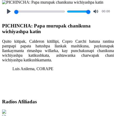
00:00
Play
Mute
PICHINCHA: Papa murupak chanikuna
wichiyashpa katin
Quito kitipak, Calderon kitillipi, Copro Carchi hatuna rantina
pampapi papata hatushpa llankak mashikuna, paykunapak
llankaymanta rimashpa willarka, kay punchakunapi chanikuna
wichiyashpa katikushkata, ashtawanka charwapak chani
wichiyashpa katikushkamanta.
Luis Anilema, CORAPE
Radios Afiliadas