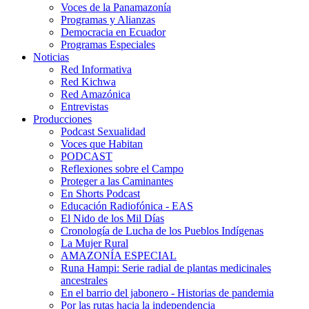
Voces de la Panamazonía
Programas y Alianzas
Democracia en Ecuador
Programas Especiales
Noticias
Red Informativa
Red Kichwa
Red Amazónica
Entrevistas
Producciones
Podcast Sexualidad
Voces que Habitan
PODCAST
Reflexiones sobre el Campo
Proteger a las Caminantes
En Shorts Podcast
Educación Radiofónica - EAS
El Nido de los Mil Días
Cronología de Lucha de los Pueblos Indígenas
La Mujer Rural
AMAZONÍA ESPECIAL
Runa Hampi: Serie radial de plantas medicinales
ancestrales
En el barrio del jabonero - Historias de pandemia
Por las rutas hacia la independencia