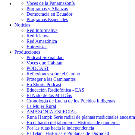
Voces de la Panamazonía
Programas y Alianzas
Democracia en Ecuador
Programas Especiales
Noticias
Red Informativa
Red Kichwa
Red Amazónica
Entrevistas
Producciones
Podcast Sexualidad
Voces que Habitan
PODCAST
Reflexiones sobre el Campo
Proteger a las Caminantes
En Shorts Podcast
Educación Radiofónica - EAS
El Nido de los Mil Días
Cronología de Lucha de los Pueblos Indígenas
La Mujer Rural
AMAZONÍA ESPECIAL
Runa Hampi: Serie radial de plantas medicinales ancestra
En el barrio del jabonero - Historias de pandemia
Por las rutas hacia la independencia
El Telar - Historias y Puntadas de Dignidad