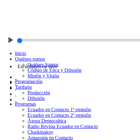
Play
Inicio
Quiénes somos
Quiénes Somos
Escúchanos en vivo
Código de Ética y Difusión
Misión y Visión
Programación
Tarifario
Producción
Difusión
Programas
Ecuador en Contacto 1º emisión
Ecuador en Contacto 2º emisión
Ágora Democrática
Radio Revista Ecuador en Contacto
Chaskinakuy
Amazonía en Contacto