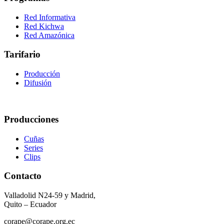
Red Informativa
Red Kichwa
Red Amazónica
Tarifario
Producción
Difusión
Producciones
Cuñas
Series
Clips
Contacto
Valladolid N24-59 y Madrid,
Quito – Ecuador
corape@corape.org.ec