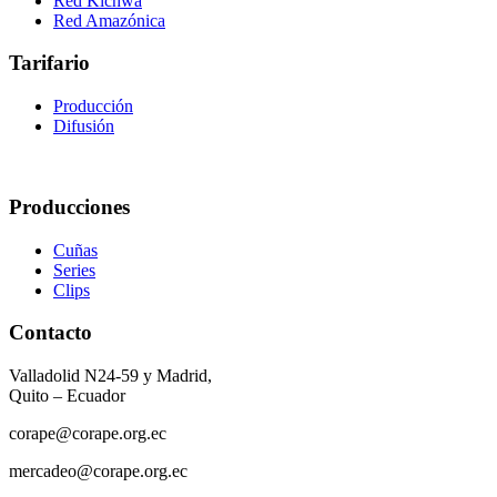
Red Kichwa
Red Amazónica
Tarifario
Producción
Difusión
Producciones
Cuñas
Series
Clips
Contacto
Valladolid N24-59 y Madrid,
Quito – Ecuador
corape@corape.org.ec
mercadeo@corape.org.ec