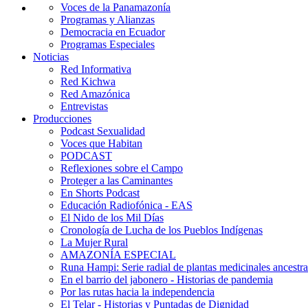
Voces de la Panamazonía
Programas y Alianzas
Democracia en Ecuador
Programas Especiales
Noticias
Red Informativa
Red Kichwa
Red Amazónica
Entrevistas
Producciones
Podcast Sexualidad
Voces que Habitan
PODCAST
Reflexiones sobre el Campo
Proteger a las Caminantes
En Shorts Podcast
Educación Radiofónica - EAS
El Nido de los Mil Días
Cronología de Lucha de los Pueblos Indígenas
La Mujer Rural
AMAZONÍA ESPECIAL
Runa Hampi: Serie radial de plantas medicinales ancestra
En el barrio del jabonero - Historias de pandemia
Por las rutas hacia la independencia
El Telar - Historias y Puntadas de Dignidad