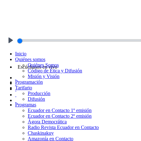
Play
Inicio
Quiénes somos
Quiénes Somos
Escúchanos en vivo
Código de Ética y Difusión
Misión y Visión
Programación
Tarifario
Producción
Difusión
Programas
Ecuador en Contacto 1º emisión
Ecuador en Contacto 2º emisión
Ágora Democrática
Radio Revista Ecuador en Contacto
Chaskinakuy
Amazonía en Contacto