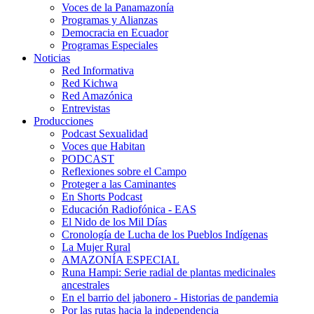
Voces de la Panamazonía
Programas y Alianzas
Democracia en Ecuador
Programas Especiales
Noticias
Red Informativa
Red Kichwa
Red Amazónica
Entrevistas
Producciones
Podcast Sexualidad
Voces que Habitan
PODCAST
Reflexiones sobre el Campo
Proteger a las Caminantes
En Shorts Podcast
Educación Radiofónica - EAS
El Nido de los Mil Días
Cronología de Lucha de los Pueblos Indígenas
La Mujer Rural
AMAZONÍA ESPECIAL
Runa Hampi: Serie radial de plantas medicinales
ancestrales
En el barrio del jabonero - Historias de pandemia
Por las rutas hacia la independencia