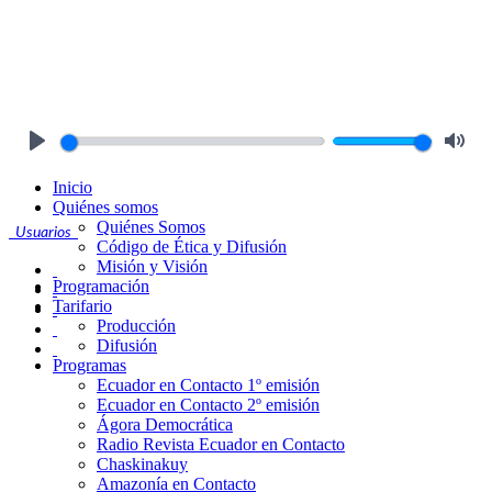
Play
Mute
Inicio
Quiénes somos
Quiénes Somos
Usuarios
Código de Ética y Difusión
Misión y Visión
Programación
Tarifario
Producción
Difusión
Programas
Ecuador en Contacto 1º emisión
Ecuador en Contacto 2º emisión
Ágora Democrática
Radio Revista Ecuador en Contacto
Chaskinakuy
Amazonía en Contacto