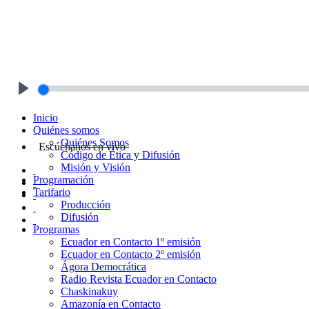
Play
Inicio
Quiénes somos
Quiénes Somos
Escúchanos en vivo
Código de Ética y Difusión
Misión y Visión
Programación
Tarifario
Producción
Difusión
Programas
Ecuador en Contacto 1º emisión
Ecuador en Contacto 2º emisión
Ágora Democrática
Radio Revista Ecuador en Contacto
Chaskinakuy
Amazonía en Contacto