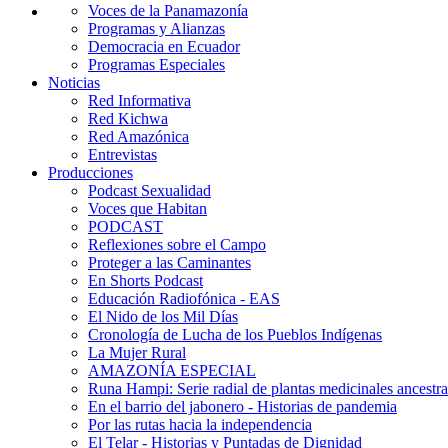
Voces de la Panamazonía
Programas y Alianzas
Democracia en Ecuador
Programas Especiales
Noticias
Red Informativa
Red Kichwa
Red Amazónica
Entrevistas
Producciones
Podcast Sexualidad
Voces que Habitan
PODCAST
Reflexiones sobre el Campo
Proteger a las Caminantes
En Shorts Podcast
Educación Radiofónica - EAS
El Nido de los Mil Días
Cronología de Lucha de los Pueblos Indígenas
La Mujer Rural
AMAZONÍA ESPECIAL
Runa Hampi: Serie radial de plantas medicinales ancestra
En el barrio del jabonero - Historias de pandemia
Por las rutas hacia la independencia
El Telar - Historias y Puntadas de Dignidad