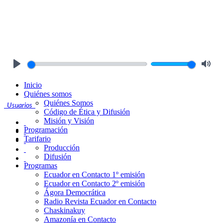
Play
Mute
Inicio
Quiénes somos
Quiénes Somos
Usuarios
Código de Ética y Difusión
Misión y Visión
Programación
Tarifario
Producción
Difusión
Programas
Ecuador en Contacto 1º emisión
Ecuador en Contacto 2º emisión
Ágora Democrática
Radio Revista Ecuador en Contacto
Chaskinakuy
Amazonía en Contacto