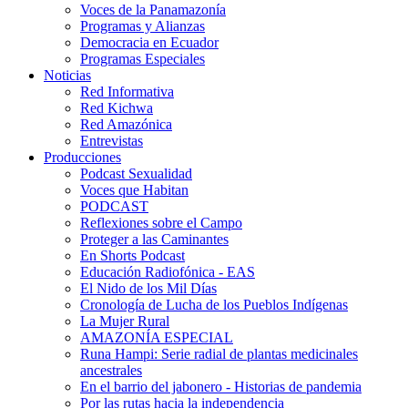
Voces de la Panamazonía
Programas y Alianzas
Democracia en Ecuador
Programas Especiales
Noticias
Red Informativa
Red Kichwa
Red Amazónica
Entrevistas
Producciones
Podcast Sexualidad
Voces que Habitan
PODCAST
Reflexiones sobre el Campo
Proteger a las Caminantes
En Shorts Podcast
Educación Radiofónica - EAS
El Nido de los Mil Días
Cronología de Lucha de los Pueblos Indígenas
La Mujer Rural
AMAZONÍA ESPECIAL
Runa Hampi: Serie radial de plantas medicinales
ancestrales
En el barrio del jabonero - Historias de pandemia
Por las rutas hacia la independencia