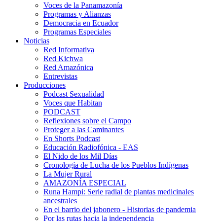
Voces de la Panamazonía
Programas y Alianzas
Democracia en Ecuador
Programas Especiales
Noticias
Red Informativa
Red Kichwa
Red Amazónica
Entrevistas
Producciones
Podcast Sexualidad
Voces que Habitan
PODCAST
Reflexiones sobre el Campo
Proteger a las Caminantes
En Shorts Podcast
Educación Radiofónica - EAS
El Nido de los Mil Días
Cronología de Lucha de los Pueblos Indígenas
La Mujer Rural
AMAZONÍA ESPECIAL
Runa Hampi: Serie radial de plantas medicinales
ancestrales
En el barrio del jabonero - Historias de pandemia
Por las rutas hacia la independencia