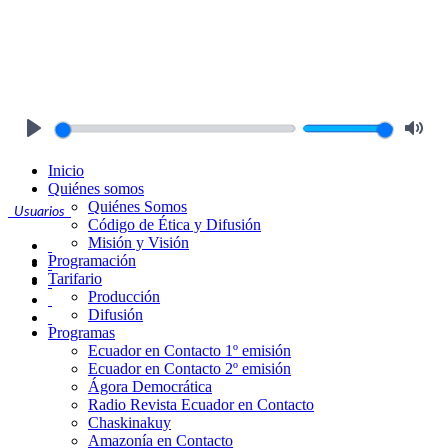
Play
Mute
Inicio
Quiénes somos
Quiénes Somos
Usuarios
Código de Ética y Difusión
Misión y Visión
Programación
Tarifario
Producción
Difusión
Programas
Ecuador en Contacto 1º emisión
Ecuador en Contacto 2º emisión
Ágora Democrática
Radio Revista Ecuador en Contacto
Chaskinakuy
Amazonía en Contacto