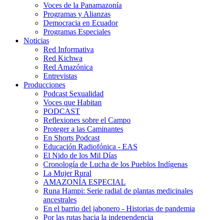
Voces de la Panamazonía
Programas y Alianzas
Democracia en Ecuador
Programas Especiales
Noticias
Red Informativa
Red Kichwa
Red Amazónica
Entrevistas
Producciones
Podcast Sexualidad
Voces que Habitan
PODCAST
Reflexiones sobre el Campo
Proteger a las Caminantes
En Shorts Podcast
Educación Radiofónica - EAS
El Nido de los Mil Días
Cronología de Lucha de los Pueblos Indígenas
La Mujer Rural
AMAZONÍA ESPECIAL
Runa Hampi: Serie radial de plantas medicinales
ancestrales
En el barrio del jabonero - Historias de pandemia
Por las rutas hacia la independencia