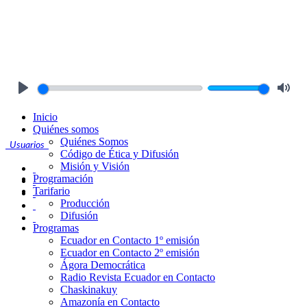
Play
Mute
Inicio
Quiénes somos
Quiénes Somos
Usuarios
Código de Ética y Difusión
Misión y Visión
Programación
Tarifario
Producción
Difusión
Programas
Ecuador en Contacto 1º emisión
Ecuador en Contacto 2º emisión
Ágora Democrática
Radio Revista Ecuador en Contacto
Chaskinakuy
Amazonía en Contacto