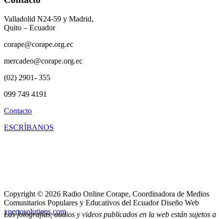
Valladolid N24-59 y Madrid,
Quito – Ecuador
corape@corape.org.ec
mercadeo@corape.org.ec
(02) 2901- 355
099 749 4191
Contacto
ESCRÍBANOS
Copyright © 2026 Radio Online Corape, Coordinadora de Medios
Comunitarios Populares y Educativos del Ecuador Diseño Web
xpertosolutions.com
Las fotografías, audios y videos publicados en la web están sujetos a