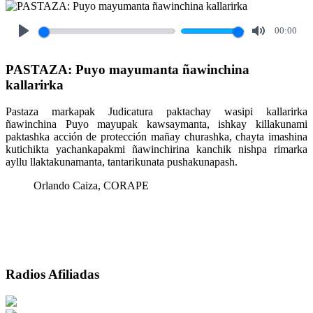
00:00
Play
Mute
PASTAZA: Puyo mayumanta ñawinchina
kallarirka
Pastaza markapak Judicatura paktachay wasipi kallarirka
ñawinchina Puyo mayupak kawsaymanta, ishkay killakunami
paktashka acción de protección mañay churashka, chayta imashina
kutichikta yachankapakmi ñawinchirina kanchik nishpa rimarka
ayllu llaktakunamanta, tantarikunata pushakunapash.
Orlando Caiza, CORAPE
Radios Afiliadas