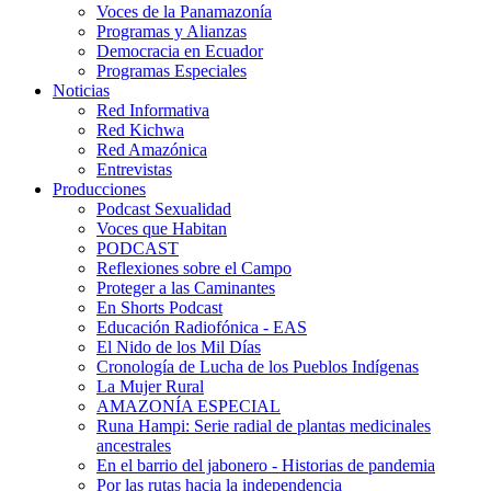
Voces de la Panamazonía
Programas y Alianzas
Democracia en Ecuador
Programas Especiales
Noticias
Red Informativa
Red Kichwa
Red Amazónica
Entrevistas
Producciones
Podcast Sexualidad
Voces que Habitan
PODCAST
Reflexiones sobre el Campo
Proteger a las Caminantes
En Shorts Podcast
Educación Radiofónica - EAS
El Nido de los Mil Días
Cronología de Lucha de los Pueblos Indígenas
La Mujer Rural
AMAZONÍA ESPECIAL
Runa Hampi: Serie radial de plantas medicinales
ancestrales
En el barrio del jabonero - Historias de pandemia
Por las rutas hacia la independencia