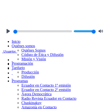
Play
Mute
Inicio
Quiénes somos
Quiénes Somos
Usuarios
Código de Ética y Difusión
Misión y Visión
Programación
Tarifario
Producción
Difusión
Programas
Ecuador en Contacto 1º emisión
Ecuador en Contacto 2º emisión
Ágora Democrática
Radio Revista Ecuador en Contacto
Chaskinakuy
Amazonía en Contacto