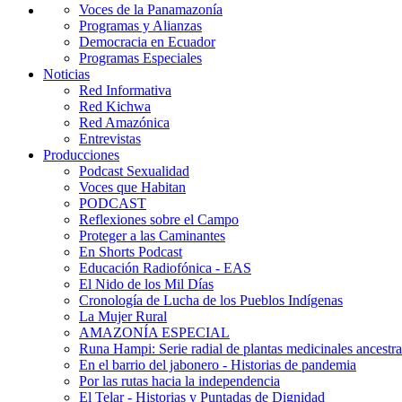
Voces de la Panamazonía
Programas y Alianzas
Democracia en Ecuador
Programas Especiales
Noticias
Red Informativa
Red Kichwa
Red Amazónica
Entrevistas
Producciones
Podcast Sexualidad
Voces que Habitan
PODCAST
Reflexiones sobre el Campo
Proteger a las Caminantes
En Shorts Podcast
Educación Radiofónica - EAS
El Nido de los Mil Días
Cronología de Lucha de los Pueblos Indígenas
La Mujer Rural
AMAZONÍA ESPECIAL
Runa Hampi: Serie radial de plantas medicinales ancestra
En el barrio del jabonero - Historias de pandemia
Por las rutas hacia la independencia
El Telar - Historias y Puntadas de Dignidad