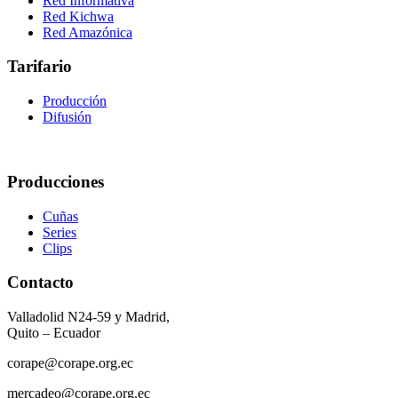
Red Informativa
Red Kichwa
Red Amazónica
Tarifario
Producción
Difusión
Producciones
Cuñas
Series
Clips
Contacto
Valladolid N24-59 y Madrid,
Quito – Ecuador
corape@corape.org.ec
mercadeo@corape.org.ec