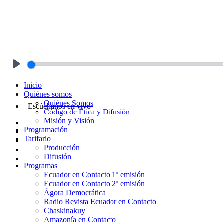
Play
Inicio
Quiénes somos
Quiénes Somos
Escúchanos en vivo
Código de Ética y Difusión
Misión y Visión
Programación
Tarifario
Producción
Difusión
Programas
Ecuador en Contacto 1º emisión
Ecuador en Contacto 2º emisión
Ágora Democrática
Radio Revista Ecuador en Contacto
Chaskinakuy
Amazonía en Contacto