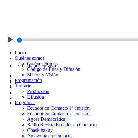
Play
Inicio
Quiénes somos
Quiénes Somos
Escúchanos en vivo
Código de Ética y Difusión
Misión y Visión
Programación
Tarifario
Producción
Difusión
Programas
Ecuador en Contacto 1º emisión
Ecuador en Contacto 2º emisión
Ágora Democrática
Radio Revista Ecuador en Contacto
Chaskinakuy
Amazonía en Contacto