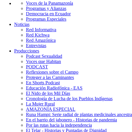
Voces de la Panamazonía
Programas y Alianzas
Democracia en Ecuador
Programas Especiales
Noticias
Red Informativa
Red Kichwa
Red Amazónica
Entrevistas
Producciones
Podcast Sexualidad
Voces que Habitan
PODCAST
Reflexiones sobre el Campo
Proteger a las Caminantes
En Shorts Podcast
Educación Radiofónica - EAS
El Nido de los Mil Días
Cronología de Lucha de los Pueblos Indígenas
La Mujer Rural
AMAZONÍA ESPECIAL
Runa Hampi: Serie radial de plantas medicinales ancestra
En el barrio del jabonero - Historias de pandemia
Por las rutas hacia la independencia
El Telar - Historias y Puntadas de Dignidad