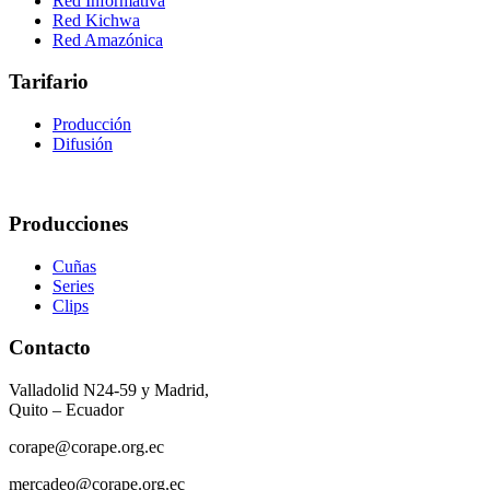
Red Informativa
Red Kichwa
Red Amazónica
Tarifario
Producción
Difusión
Producciones
Cuñas
Series
Clips
Contacto
Valladolid N24-59 y Madrid,
Quito – Ecuador
corape@corape.org.ec
mercadeo@corape.org.ec