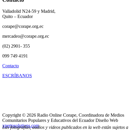
Valladolid N24-59 y Madrid,
Quito – Ecuador
corape@corape.org.ec
mercadeo@corape.org.ec
(02) 2901- 355
099 749 4191
Contacto
ESCRÍBANOS
Copyright © 2026 Radio Online Corape, Coordinadora de Medios
Comunitarios Populares y Educativos del Ecuador Diseño Web
xpertosolutions.com
Las fotografías, audios y videos publicados en la web están sujetos a