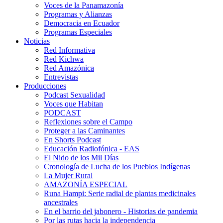
Voces de la Panamazonía
Programas y Alianzas
Democracia en Ecuador
Programas Especiales
Noticias
Red Informativa
Red Kichwa
Red Amazónica
Entrevistas
Producciones
Podcast Sexualidad
Voces que Habitan
PODCAST
Reflexiones sobre el Campo
Proteger a las Caminantes
En Shorts Podcast
Educación Radiofónica - EAS
El Nido de los Mil Días
Cronología de Lucha de los Pueblos Indígenas
La Mujer Rural
AMAZONÍA ESPECIAL
Runa Hampi: Serie radial de plantas medicinales
ancestrales
En el barrio del jabonero - Historias de pandemia
Por las rutas hacia la independencia