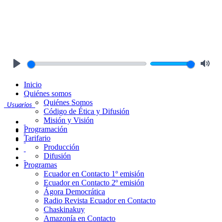
Play
Mute
Inicio
Quiénes somos
Quiénes Somos
Usuarios
Código de Ética y Difusión
Misión y Visión
Programación
Tarifario
Producción
Difusión
Programas
Ecuador en Contacto 1º emisión
Ecuador en Contacto 2º emisión
Ágora Democrática
Radio Revista Ecuador en Contacto
Chaskinakuy
Amazonía en Contacto