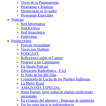
Voces de la Panamazonía
Programas y Alianzas
Democracia en Ecuador
Programas Especiales
Noticias
Red Informativa
Red Kichwa
Red Amazónica
Entrevistas
Producciones
Podcast Sexualidad
Voces que Habitan
PODCAST
Reflexiones sobre el Campo
Proteger a las Caminantes
En Shorts Podcast
Educación Radiofónica - EAS
El Nido de los Mil Días
Cronología de Lucha de los Pueblos Indígenas
La Mujer Rural
AMAZONÍA ESPECIAL
Runa Hampi: Serie radial de plantas medicinales
ancestrales
En el barrio del jabonero - Historias de pandemia
Por las rutas hacia la independencia