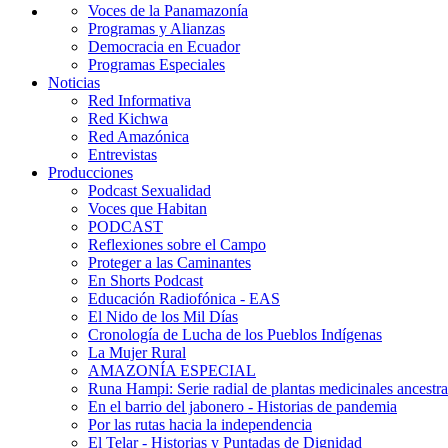
Voces de la Panamazonía
Programas y Alianzas
Democracia en Ecuador
Programas Especiales
Noticias
Red Informativa
Red Kichwa
Red Amazónica
Entrevistas
Producciones
Podcast Sexualidad
Voces que Habitan
PODCAST
Reflexiones sobre el Campo
Proteger a las Caminantes
En Shorts Podcast
Educación Radiofónica - EAS
El Nido de los Mil Días
Cronología de Lucha de los Pueblos Indígenas
La Mujer Rural
AMAZONÍA ESPECIAL
Runa Hampi: Serie radial de plantas medicinales ancestra
En el barrio del jabonero - Historias de pandemia
Por las rutas hacia la independencia
El Telar - Historias y Puntadas de Dignidad