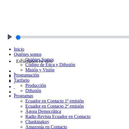
Play
Inicio
Quiénes somos
Quiénes Somos
Escúchanos en vivo
Código de Ética y Difusión
Misión y Visión
Programación
Tarifario
Producción
Difusión
Programas
Ecuador en Contacto 1º emisión
Ecuador en Contacto 2º emisión
Ágora Democrática
Radio Revista Ecuador en Contacto
Chaskinakuy
Amazonía en Contacto