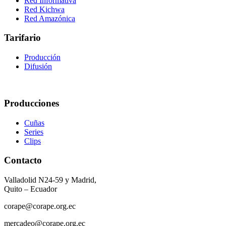
Red Informativa
Red Kichwa
Red Amazónica
Tarifario
Producción
Difusión
Producciones
Cuñas
Series
Clips
Contacto
Valladolid N24-59 y Madrid,
Quito – Ecuador
corape@corape.org.ec
mercadeo@corape.org.ec