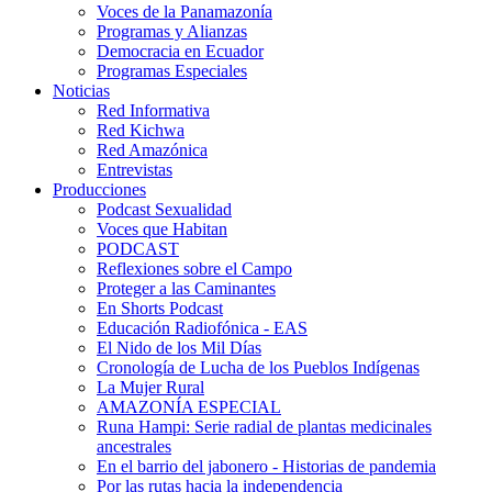
Voces de la Panamazonía
Programas y Alianzas
Democracia en Ecuador
Programas Especiales
Noticias
Red Informativa
Red Kichwa
Red Amazónica
Entrevistas
Producciones
Podcast Sexualidad
Voces que Habitan
PODCAST
Reflexiones sobre el Campo
Proteger a las Caminantes
En Shorts Podcast
Educación Radiofónica - EAS
El Nido de los Mil Días
Cronología de Lucha de los Pueblos Indígenas
La Mujer Rural
AMAZONÍA ESPECIAL
Runa Hampi: Serie radial de plantas medicinales
ancestrales
En el barrio del jabonero - Historias de pandemia
Por las rutas hacia la independencia