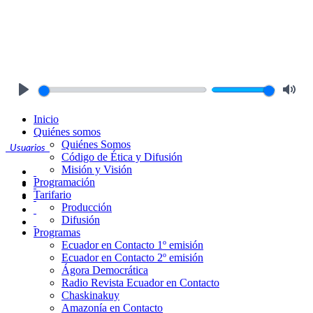
Play
Mute
Inicio
Quiénes somos
Quiénes Somos
Usuarios
Código de Ética y Difusión
Misión y Visión
Programación
Tarifario
Producción
Difusión
Programas
Ecuador en Contacto 1º emisión
Ecuador en Contacto 2º emisión
Ágora Democrática
Radio Revista Ecuador en Contacto
Chaskinakuy
Amazonía en Contacto