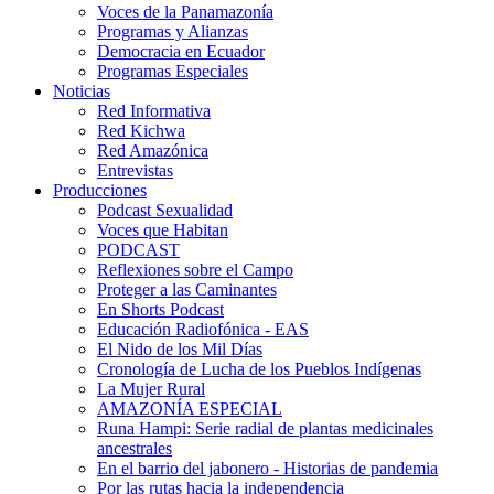
Voces de la Panamazonía
Programas y Alianzas
Democracia en Ecuador
Programas Especiales
Noticias
Red Informativa
Red Kichwa
Red Amazónica
Entrevistas
Producciones
Podcast Sexualidad
Voces que Habitan
PODCAST
Reflexiones sobre el Campo
Proteger a las Caminantes
En Shorts Podcast
Educación Radiofónica - EAS
El Nido de los Mil Días
Cronología de Lucha de los Pueblos Indígenas
La Mujer Rural
AMAZONÍA ESPECIAL
Runa Hampi: Serie radial de plantas medicinales
ancestrales
En el barrio del jabonero - Historias de pandemia
Por las rutas hacia la independencia