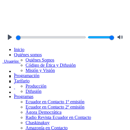
Play
Mute
Inicio
Quiénes somos
Quiénes Somos
Usuarios
Código de Ética y Difusión
Misión y Visión
Programación
Tarifario
Producción
Difusión
Programas
Ecuador en Contacto 1º emisión
Ecuador en Contacto 2º emisión
Ágora Democrática
Radio Revista Ecuador en Contacto
Chaskinakuy
Amazonía en Contacto