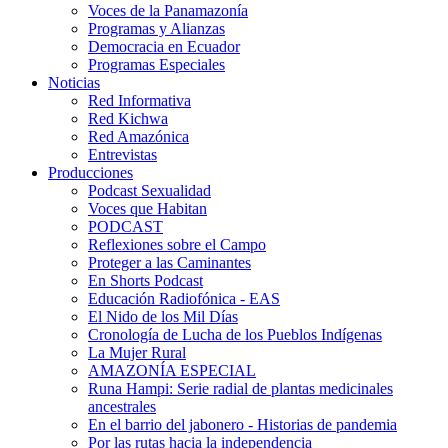
Voces de la Panamazonía
Programas y Alianzas
Democracia en Ecuador
Programas Especiales
Noticias
Red Informativa
Red Kichwa
Red Amazónica
Entrevistas
Producciones
Podcast Sexualidad
Voces que Habitan
PODCAST
Reflexiones sobre el Campo
Proteger a las Caminantes
En Shorts Podcast
Educación Radiofónica - EAS
El Nido de los Mil Días
Cronología de Lucha de los Pueblos Indígenas
La Mujer Rural
AMAZONÍA ESPECIAL
Runa Hampi: Serie radial de plantas medicinales
ancestrales
En el barrio del jabonero - Historias de pandemia
Por las rutas hacia la independencia