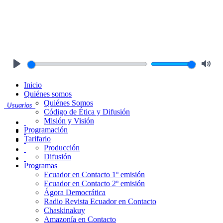
Play
Mute
Inicio
Quiénes somos
Quiénes Somos
Usuarios
Código de Ética y Difusión
Misión y Visión
Programación
Tarifario
Producción
Difusión
Programas
Ecuador en Contacto 1º emisión
Ecuador en Contacto 2º emisión
Ágora Democrática
Radio Revista Ecuador en Contacto
Chaskinakuy
Amazonía en Contacto