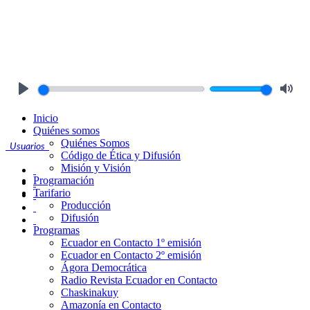
Play
Mute
Inicio
Quiénes somos
Quiénes Somos
Usuarios
Código de Ética y Difusión
Misión y Visión
Programación
Tarifario
Producción
Difusión
Programas
Ecuador en Contacto 1º emisión
Ecuador en Contacto 2º emisión
Ágora Democrática
Radio Revista Ecuador en Contacto
Chaskinakuy
Amazonía en Contacto