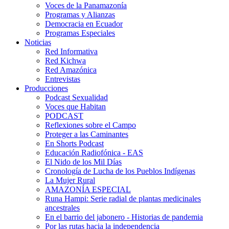
Voces de la Panamazonía
Programas y Alianzas
Democracia en Ecuador
Programas Especiales
Noticias
Red Informativa
Red Kichwa
Red Amazónica
Entrevistas
Producciones
Podcast Sexualidad
Voces que Habitan
PODCAST
Reflexiones sobre el Campo
Proteger a las Caminantes
En Shorts Podcast
Educación Radiofónica - EAS
El Nido de los Mil Días
Cronología de Lucha de los Pueblos Indígenas
La Mujer Rural
AMAZONÍA ESPECIAL
Runa Hampi: Serie radial de plantas medicinales
ancestrales
En el barrio del jabonero - Historias de pandemia
Por las rutas hacia la independencia