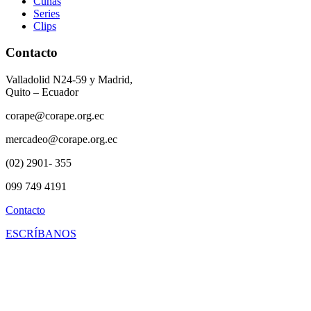
Cuñas
Series
Clips
Contacto
Valladolid N24-59 y Madrid,
Quito – Ecuador
corape@corape.org.ec
mercadeo@corape.org.ec
(02) 2901- 355
099 749 4191
Contacto
ESCRÍBANOS