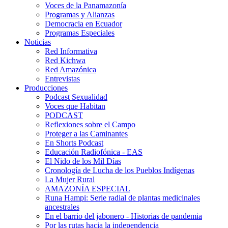
Voces de la Panamazonía
Programas y Alianzas
Democracia en Ecuador
Programas Especiales
Noticias
Red Informativa
Red Kichwa
Red Amazónica
Entrevistas
Producciones
Podcast Sexualidad
Voces que Habitan
PODCAST
Reflexiones sobre el Campo
Proteger a las Caminantes
En Shorts Podcast
Educación Radiofónica - EAS
El Nido de los Mil Días
Cronología de Lucha de los Pueblos Indígenas
La Mujer Rural
AMAZONÍA ESPECIAL
Runa Hampi: Serie radial de plantas medicinales
ancestrales
En el barrio del jabonero - Historias de pandemia
Por las rutas hacia la independencia