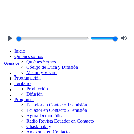
Play
Mute
Inicio
Quiénes somos
Quiénes Somos
Usuarios
Código de Ética y Difusión
Misión y Visión
Programación
Tarifario
Producción
Difusión
Programas
Ecuador en Contacto 1º emisión
Ecuador en Contacto 2º emisión
Ágora Democrática
Radio Revista Ecuador en Contacto
Chaskinakuy
Amazonía en Contacto