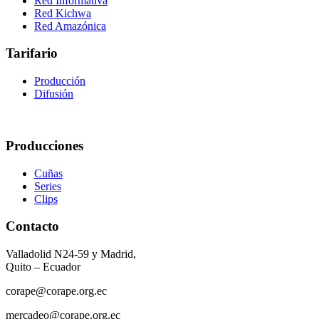
Red Informativa
Red Kichwa
Red Amazónica
Tarifario
Producción
Difusión
Producciones
Cuñas
Series
Clips
Contacto
Valladolid N24-59 y Madrid,
Quito – Ecuador
corape@corape.org.ec
mercadeo@corape.org.ec