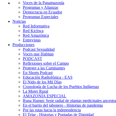
Voces de la Panamazonía
Programas y Alianzas
Democracia en Ecuador
Programas Especiales
Noticias
Red Informativa
Red Kichwa
Red Amazónica
Entrevistas
Producciones
Podcast Sexualidad
Voces que Habitan
PODCAST
Reflexiones sobre el Campo
Proteger a las Caminantes
En Shorts Podcast
Educación Radiofónica - EAS
El Nido de los Mil Días
Cronología de Lucha de los Pueblos Indígenas
La Mujer Rural
AMAZONÍA ESPECIAL
Runa Hampi: Serie radial de plantas medicinales ancestra
En el barrio del jabonero - Historias de pandemia
Por las rutas hacia la independencia
El Telar - Historias y Puntadas de Dignidad