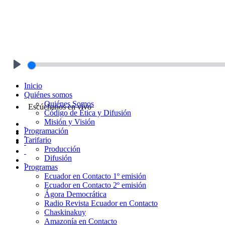
Play
Inicio
Quiénes somos
Quiénes Somos
Escúchanos en vivo
Código de Ética y Difusión
Misión y Visión
Programación
Tarifario
Producción
Difusión
Programas
Ecuador en Contacto 1º emisión
Ecuador en Contacto 2º emisión
Ágora Democrática
Radio Revista Ecuador en Contacto
Chaskinakuy
Amazonía en Contacto