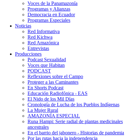
Voces de la Panamazonía
Programas y Alianzas
Democracia en Ecuador
Programas Especiales
Noticias
Red Informativa
Red Kichwa
Red Amazónica
Entrevistas
Producciones
Podcast Sexualidad
Voces que Habitan
PODCAST
Reflexiones sobre el Campo
Proteger a las Caminantes
En Shorts Podcast
Educación Radiofónica - EAS
El Nido de los Mil Días
Cronología de Lucha de los Pueblos Indígenas
La Mujer Rural
AMAZONÍA ESPECIAL
Runa Hampi: Serie radial de plantas medicinales
ancestrales
En el barrio del jabonero - Historias de pandemia
Por las rutas hacia la independencia