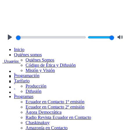
Play
Mute
Inicio
Quiénes somos
Quiénes Somos
Usuarios
Código de Ética y Difusión
Misión y Visión
Programación
Tarifario
Producción
Difusión
Programas
Ecuador en Contacto 1º emisión
Ecuador en Contacto 2º emisión
Ágora Democrática
Radio Revista Ecuador en Contacto
Chaskinakuy
Amazonía en Contacto