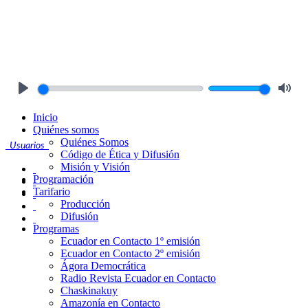
Play
Mute
Inicio
Quiénes somos
Quiénes Somos
Usuarios
Código de Ética y Difusión
Misión y Visión
Programación
Tarifario
Producción
Difusión
Programas
Ecuador en Contacto 1º emisión
Ecuador en Contacto 2º emisión
Ágora Democrática
Radio Revista Ecuador en Contacto
Chaskinakuy
Amazonía en Contacto