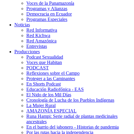
Voces de la Panamazonía
Programas y Alianzas
Democracia en Ecuador
Programas Especiales
Noticias
Red Informativa
Red Kichwa
Red Amazónica
Entrevistas
Producciones
Podcast Sexualidad
Voces que Habitan
PODCAST
Reflexiones sobre el Campo
Proteger a las Caminantes
En Shorts Podcast
Educación Radiofónica - EAS
El Nido de los Mil Días
Cronología de Lucha de los Pueblos Indígenas
La Mujer Rural
AMAZONÍA ESPECIAL
Runa Hampi: Serie radial de plantas medicinales
ancestrales
En el barrio del jabonero - Historias de pandemia
Por las rutas hacia la independencia