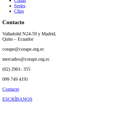
Cuñas
Series
Clips
Contacto
Valladolid N24-59 y Madrid,
Quito – Ecuador
corape@corape.org.ec
mercadeo@corape.org.ec
(02) 2901- 355
099 749 4191
Contacto
ESCRÍBANOS