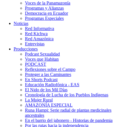
Voces de la Panamazonía
Programas y Alianzas
Democracia en Ecuador
Programas Especiales
Noticias
Red Informativa
Red Kichwa
Red Amazónica
Entrevistas
Producciones
Podcast Sexualidad
Voces que Habitan
PODCAST
Reflexiones sobre el Campo
Proteger a las Caminantes
En Shorts Podcast
Educación Radiofónica - EAS
El Nido de los Mil Días
Cronología de Lucha de los Pueblos Indígenas
La Mujer Rural
AMAZONÍA ESPECIAL
Runa Hampi: Serie radial de plantas medicinales
ancestrales
En el barrio del jabonero - Historias de pandemia
Por las rutas hacia la independencia