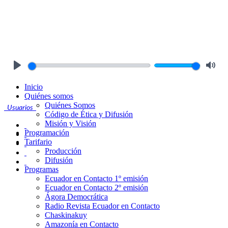
Play
Mute
Inicio
Quiénes somos
Quiénes Somos
Usuarios
Código de Ética y Difusión
Misión y Visión
Programación
Tarifario
Producción
Difusión
Programas
Ecuador en Contacto 1º emisión
Ecuador en Contacto 2º emisión
Ágora Democrática
Radio Revista Ecuador en Contacto
Chaskinakuy
Amazonía en Contacto