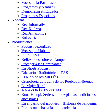
Voces de la Panamazonía
Programas y Alianzas
Democracia en Ecuador
Programas Especiales
Noticias
Red Informativa
Red Kichwa
Red Amazónica
Entrevistas
Producciones
Podcast Sexualidad
Voces que Habitan
PODCAST
Reflexiones sobre el Campo
Proteger a las Caminantes
En Shorts Podcast
Educación Radiofónica - EAS
El Nido de los Mil Días
Cronología de Lucha de los Pueblos Indígenas
La Mujer Rural
AMAZONÍA ESPECIAL
Runa Hampi: Serie radial de plantas medicinales
ancestrales
En el barrio del jabonero - Historias de pandemia
Por las rutas hacia la independencia