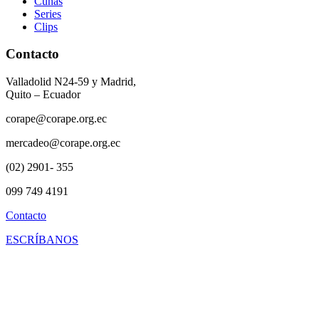
Cuñas
Series
Clips
Contacto
Valladolid N24-59 y Madrid,
Quito – Ecuador
corape@corape.org.ec
mercadeo@corape.org.ec
(02) 2901- 355
099 749 4191
Contacto
ESCRÍBANOS