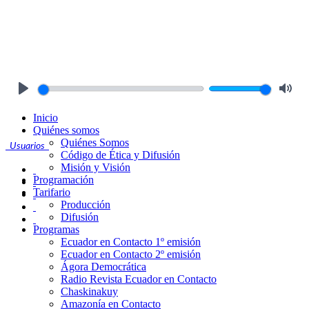
Play
Mute
Inicio
Quiénes somos
Quiénes Somos
Usuarios
Código de Ética y Difusión
Misión y Visión
Programación
Tarifario
Producción
Difusión
Programas
Ecuador en Contacto 1º emisión
Ecuador en Contacto 2º emisión
Ágora Democrática
Radio Revista Ecuador en Contacto
Chaskinakuy
Amazonía en Contacto