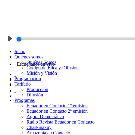
Play
Inicio
Quiénes somos
Quiénes Somos
Escúchanos en vivo
Código de Ética y Difusión
Misión y Visión
Programación
Tarifario
Producción
Difusión
Programas
Ecuador en Contacto 1º emisión
Ecuador en Contacto 2º emisión
Ágora Democrática
Radio Revista Ecuador en Contacto
Chaskinakuy
Amazonía en Contacto