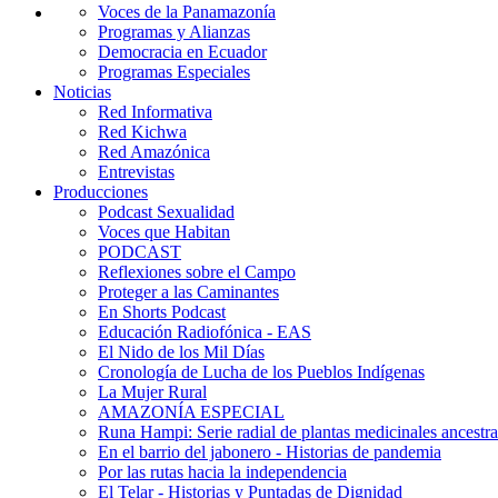
Voces de la Panamazonía
Programas y Alianzas
Democracia en Ecuador
Programas Especiales
Noticias
Red Informativa
Red Kichwa
Red Amazónica
Entrevistas
Producciones
Podcast Sexualidad
Voces que Habitan
PODCAST
Reflexiones sobre el Campo
Proteger a las Caminantes
En Shorts Podcast
Educación Radiofónica - EAS
El Nido de los Mil Días
Cronología de Lucha de los Pueblos Indígenas
La Mujer Rural
AMAZONÍA ESPECIAL
Runa Hampi: Serie radial de plantas medicinales ancestra
En el barrio del jabonero - Historias de pandemia
Por las rutas hacia la independencia
El Telar - Historias y Puntadas de Dignidad