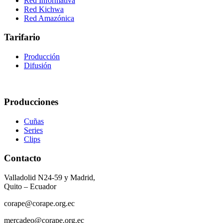
Red Informativa
Red Kichwa
Red Amazónica
Tarifario
Producción
Difusión
Producciones
Cuñas
Series
Clips
Contacto
Valladolid N24-59 y Madrid,
Quito – Ecuador
corape@corape.org.ec
mercadeo@corape.org.ec