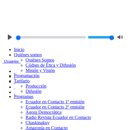
Play
Mute
Inicio
Quiénes somos
Quiénes Somos
Usuarios
Código de Ética y Difusión
Misión y Visión
Programación
Tarifario
Producción
Difusión
Programas
Ecuador en Contacto 1º emisión
Ecuador en Contacto 2º emisión
Ágora Democrática
Radio Revista Ecuador en Contacto
Chaskinakuy
Amazonía en Contacto