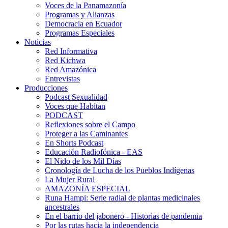
Voces de la Panamazonía
Programas y Alianzas
Democracia en Ecuador
Programas Especiales
Noticias
Red Informativa
Red Kichwa
Red Amazónica
Entrevistas
Producciones
Podcast Sexualidad
Voces que Habitan
PODCAST
Reflexiones sobre el Campo
Proteger a las Caminantes
En Shorts Podcast
Educación Radiofónica - EAS
El Nido de los Mil Días
Cronología de Lucha de los Pueblos Indígenas
La Mujer Rural
AMAZONÍA ESPECIAL
Runa Hampi: Serie radial de plantas medicinales
ancestrales
En el barrio del jabonero - Historias de pandemia
Por las rutas hacia la independencia