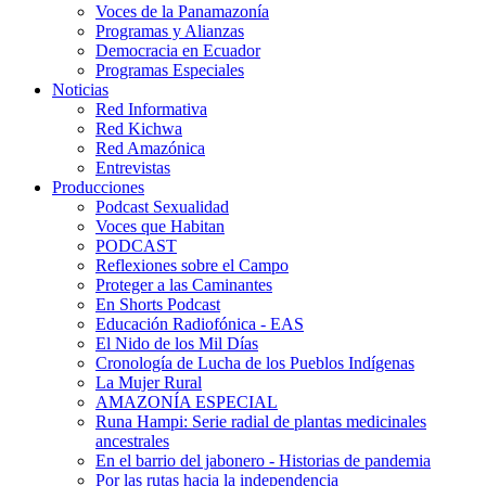
Voces de la Panamazonía
Programas y Alianzas
Democracia en Ecuador
Programas Especiales
Noticias
Red Informativa
Red Kichwa
Red Amazónica
Entrevistas
Producciones
Podcast Sexualidad
Voces que Habitan
PODCAST
Reflexiones sobre el Campo
Proteger a las Caminantes
En Shorts Podcast
Educación Radiofónica - EAS
El Nido de los Mil Días
Cronología de Lucha de los Pueblos Indígenas
La Mujer Rural
AMAZONÍA ESPECIAL
Runa Hampi: Serie radial de plantas medicinales
ancestrales
En el barrio del jabonero - Historias de pandemia
Por las rutas hacia la independencia