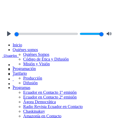
Play
Mute
Inicio
Quiénes somos
Quiénes Somos
Usuarios
Código de Ética y Difusión
Misión y Visión
Programación
Tarifario
Producción
Difusión
Programas
Ecuador en Contacto 1º emisión
Ecuador en Contacto 2º emisión
Ágora Democrática
Radio Revista Ecuador en Contacto
Chaskinakuy
Amazonía en Contacto