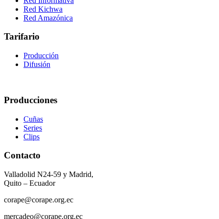
Red Informativa
Red Kichwa
Red Amazónica
Tarifario
Producción
Difusión
Producciones
Cuñas
Series
Clips
Contacto
Valladolid N24-59 y Madrid,
Quito – Ecuador
corape@corape.org.ec
mercadeo@corape.org.ec