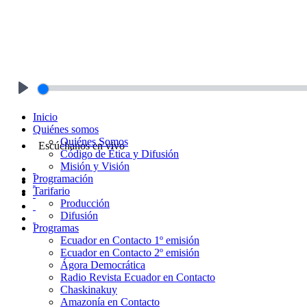
Play
Inicio
Quiénes somos
Quiénes Somos
Escúchanos en vivo
Código de Ética y Difusión
Misión y Visión
Programación
Tarifario
Producción
Difusión
Programas
Ecuador en Contacto 1º emisión
Ecuador en Contacto 2º emisión
Ágora Democrática
Radio Revista Ecuador en Contacto
Chaskinakuy
Amazonía en Contacto