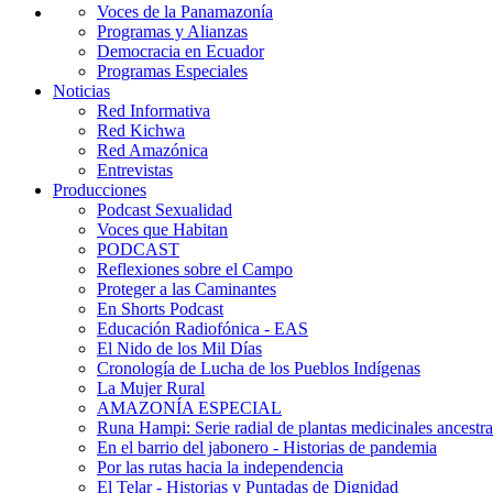
Voces de la Panamazonía
Programas y Alianzas
Democracia en Ecuador
Programas Especiales
Noticias
Red Informativa
Red Kichwa
Red Amazónica
Entrevistas
Producciones
Podcast Sexualidad
Voces que Habitan
PODCAST
Reflexiones sobre el Campo
Proteger a las Caminantes
En Shorts Podcast
Educación Radiofónica - EAS
El Nido de los Mil Días
Cronología de Lucha de los Pueblos Indígenas
La Mujer Rural
AMAZONÍA ESPECIAL
Runa Hampi: Serie radial de plantas medicinales ancestra
En el barrio del jabonero - Historias de pandemia
Por las rutas hacia la independencia
El Telar - Historias y Puntadas de Dignidad