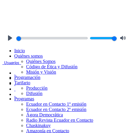
Play
Mute
Inicio
Quiénes somos
Quiénes Somos
Usuarios
Código de Ética y Difusión
Misión y Visión
Programación
Tarifario
Producción
Difusión
Programas
Ecuador en Contacto 1º emisión
Ecuador en Contacto 2º emisión
Ágora Democrática
Radio Revista Ecuador en Contacto
Chaskinakuy
Amazonía en Contacto