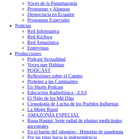
Voces de la Panamazonía
Programas y Alianzas
Democracia en Ecuador
Programas Especiales
Noticias
Red Informativa
Red Kichwa
Red Amazónica
Entrevistas
Producciones
Podcast Sexualidad
Voces que Habitan
PODCAST
Reflexiones sobre el Campo
Proteger a las Caminantes
En Shorts Podcast
Educación Radiofónica - EAS
El Nido de los Mil Días
Cronología de Lucha de los Pueblos Indígenas
La Mujer Rural
AMAZONÍA ESPECIAL
Runa Hampi: Serie radial de plantas medicinales
ancestrales
En el barrio del jabonero - Historias de pandemia
Por las rutas hacia la independencia