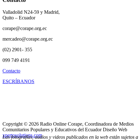
Valladolid N24-59 y Madrid,
Quito – Ecuador
corape@corape.org.ec
mercadeo@corape.org.ec
(02) 2901- 355
099 749 4191
Contacto
ESCRÍBANOS
Copyright © 2026 Radio Online Corape, Coordinadora de Medios
Comunitarios Populares y Educativos del Ecuador Diseño Web
xpertosolutions.com
Las fotografías, audios y videos publicados en la web están sujetos a