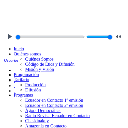
Play
Mute
Inicio
Quiénes somos
Quiénes Somos
Usuarios
Código de Ética y Difusión
Misión y Visión
Programación
Tarifario
Producción
Difusión
Programas
Ecuador en Contacto 1º emisión
Ecuador en Contacto 2º emisión
Ágora Democrática
Radio Revista Ecuador en Contacto
Chaskinakuy
Amazonía en Contacto