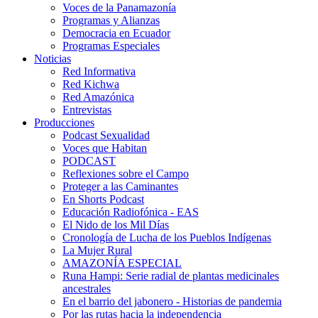
Voces de la Panamazonía
Programas y Alianzas
Democracia en Ecuador
Programas Especiales
Noticias
Red Informativa
Red Kichwa
Red Amazónica
Entrevistas
Producciones
Podcast Sexualidad
Voces que Habitan
PODCAST
Reflexiones sobre el Campo
Proteger a las Caminantes
En Shorts Podcast
Educación Radiofónica - EAS
El Nido de los Mil Días
Cronología de Lucha de los Pueblos Indígenas
La Mujer Rural
AMAZONÍA ESPECIAL
Runa Hampi: Serie radial de plantas medicinales
ancestrales
En el barrio del jabonero - Historias de pandemia
Por las rutas hacia la independencia