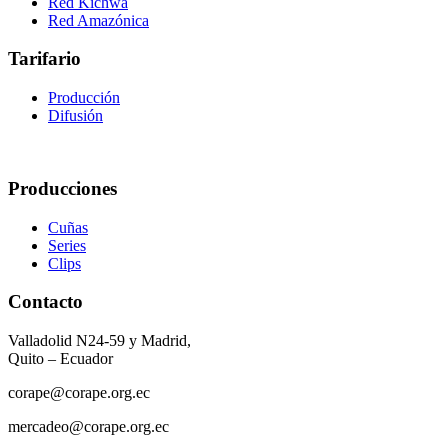
Red Kichwa
Red Amazónica
Tarifario
Producción
Difusión
Producciones
Cuñas
Series
Clips
Contacto
Valladolid N24-59 y Madrid,
Quito – Ecuador
corape@corape.org.ec
mercadeo@corape.org.ec