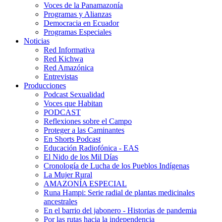
Voces de la Panamazonía
Programas y Alianzas
Democracia en Ecuador
Programas Especiales
Noticias
Red Informativa
Red Kichwa
Red Amazónica
Entrevistas
Producciones
Podcast Sexualidad
Voces que Habitan
PODCAST
Reflexiones sobre el Campo
Proteger a las Caminantes
En Shorts Podcast
Educación Radiofónica - EAS
El Nido de los Mil Días
Cronología de Lucha de los Pueblos Indígenas
La Mujer Rural
AMAZONÍA ESPECIAL
Runa Hampi: Serie radial de plantas medicinales
ancestrales
En el barrio del jabonero - Historias de pandemia
Por las rutas hacia la independencia