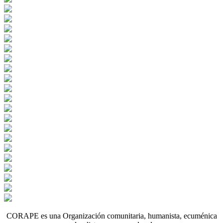
CORAPE es una Organización comunitaria, humanista, ecuménica