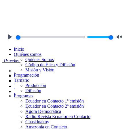
Play
Mute
Inicio
Quiénes somos
Quiénes Somos
Usuarios
Código de Ética y Difusión
Misión y Visión
Programación
Tarifario
Producción
Difusión
Programas
Ecuador en Contacto 1º emisión
Ecuador en Contacto 2º emisión
Ágora Democrática
Radio Revista Ecuador en Contacto
Chaskinakuy
Amazonía en Contacto