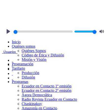
Play
Mute
Inicio
Quiénes somos
Quiénes Somos
Usuarios
Código de Ética y Difusión
Misión y Visión
Programación
Tarifario
Producción
Difusión
Programas
Ecuador en Contacto 1º emisión
Ecuador en Contacto 2º emisión
Ágora Democrática
Radio Revista Ecuador en Contacto
Chaskinakuy
Amazonía en Contacto