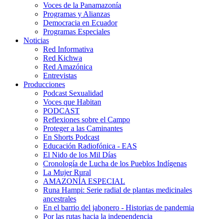
Voces de la Panamazonía
Programas y Alianzas
Democracia en Ecuador
Programas Especiales
Noticias
Red Informativa
Red Kichwa
Red Amazónica
Entrevistas
Producciones
Podcast Sexualidad
Voces que Habitan
PODCAST
Reflexiones sobre el Campo
Proteger a las Caminantes
En Shorts Podcast
Educación Radiofónica - EAS
El Nido de los Mil Días
Cronología de Lucha de los Pueblos Indígenas
La Mujer Rural
AMAZONÍA ESPECIAL
Runa Hampi: Serie radial de plantas medicinales
ancestrales
En el barrio del jabonero - Historias de pandemia
Por las rutas hacia la independencia