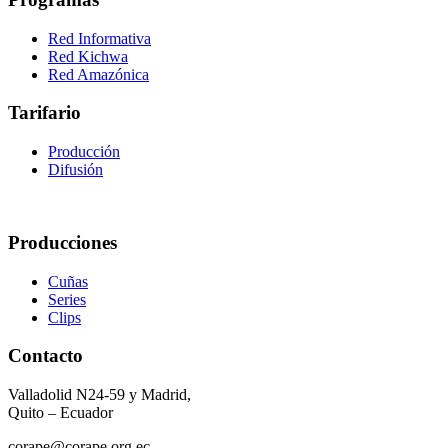
Red Informativa
Red Kichwa
Red Amazónica
Tarifario
Producción
Difusión
Producciones
Cuñas
Series
Clips
Contacto
Valladolid N24-59 y Madrid,
Quito – Ecuador
corape@corape.org.ec