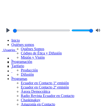
Play
Mute
Inicio
Quiénes somos
Quiénes Somos
Usuarios
Código de Ética y Difusión
Misión y Visión
Programación
Tarifario
Producción
Difusión
Programas
Ecuador en Contacto 1º emisión
Ecuador en Contacto 2º emisión
Ágora Democrática
Radio Revista Ecuador en Contacto
Chaskinakuy
Amazonía en Contacto