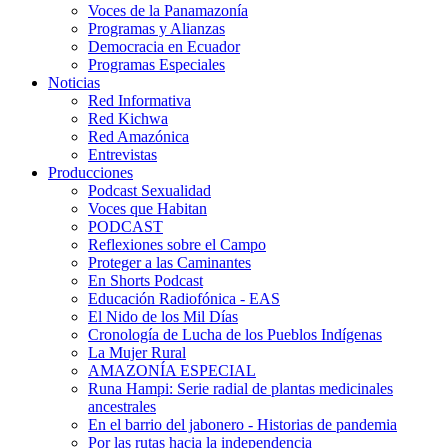
Voces de la Panamazonía
Programas y Alianzas
Democracia en Ecuador
Programas Especiales
Noticias
Red Informativa
Red Kichwa
Red Amazónica
Entrevistas
Producciones
Podcast Sexualidad
Voces que Habitan
PODCAST
Reflexiones sobre el Campo
Proteger a las Caminantes
En Shorts Podcast
Educación Radiofónica - EAS
El Nido de los Mil Días
Cronología de Lucha de los Pueblos Indígenas
La Mujer Rural
AMAZONÍA ESPECIAL
Runa Hampi: Serie radial de plantas medicinales
ancestrales
En el barrio del jabonero - Historias de pandemia
Por las rutas hacia la independencia