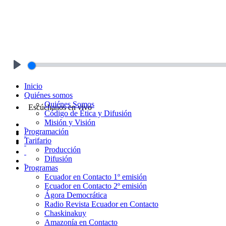
Play
Inicio
Quiénes somos
Quiénes Somos
Escúchanos en vivo
Código de Ética y Difusión
Misión y Visión
Programación
Tarifario
Producción
Difusión
Programas
Ecuador en Contacto 1º emisión
Ecuador en Contacto 2º emisión
Ágora Democrática
Radio Revista Ecuador en Contacto
Chaskinakuy
Amazonía en Contacto