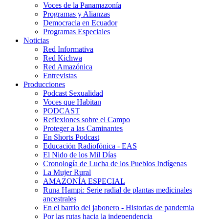
Voces de la Panamazonía
Programas y Alianzas
Democracia en Ecuador
Programas Especiales
Noticias
Red Informativa
Red Kichwa
Red Amazónica
Entrevistas
Producciones
Podcast Sexualidad
Voces que Habitan
PODCAST
Reflexiones sobre el Campo
Proteger a las Caminantes
En Shorts Podcast
Educación Radiofónica - EAS
El Nido de los Mil Días
Cronología de Lucha de los Pueblos Indígenas
La Mujer Rural
AMAZONÍA ESPECIAL
Runa Hampi: Serie radial de plantas medicinales
ancestrales
En el barrio del jabonero - Historias de pandemia
Por las rutas hacia la independencia