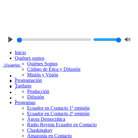
Play
Mute
Inicio
Quiénes somos
Quiénes Somos
Usuarios
Código de Ética y Difusión
Misión y Visión
Programación
Tarifario
Producción
Difusión
Programas
Ecuador en Contacto 1º emisión
Ecuador en Contacto 2º emisión
Ágora Democrática
Radio Revista Ecuador en Contacto
Chaskinakuy
Amazonía en Contacto