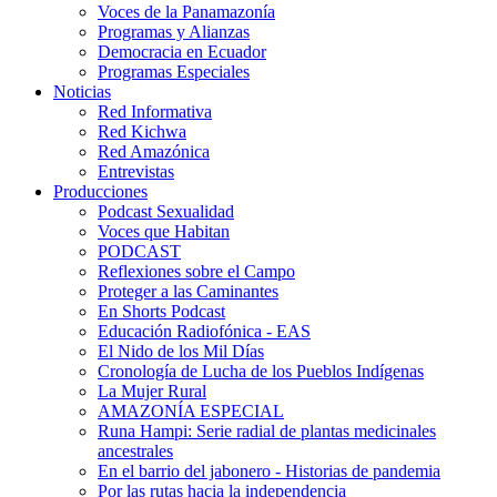
Voces de la Panamazonía
Programas y Alianzas
Democracia en Ecuador
Programas Especiales
Noticias
Red Informativa
Red Kichwa
Red Amazónica
Entrevistas
Producciones
Podcast Sexualidad
Voces que Habitan
PODCAST
Reflexiones sobre el Campo
Proteger a las Caminantes
En Shorts Podcast
Educación Radiofónica - EAS
El Nido de los Mil Días
Cronología de Lucha de los Pueblos Indígenas
La Mujer Rural
AMAZONÍA ESPECIAL
Runa Hampi: Serie radial de plantas medicinales
ancestrales
En el barrio del jabonero - Historias de pandemia
Por las rutas hacia la independencia