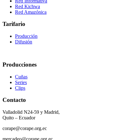
Red Informativa
Red Kichwa
Red Amazónica
Tarifario
Producción
Difusión
Producciones
Cuñas
Series
Clips
Contacto
Valladolid N24-59 y Madrid,
Quito – Ecuador
corape@corape.org.ec
mercadeo@corape.org.ec