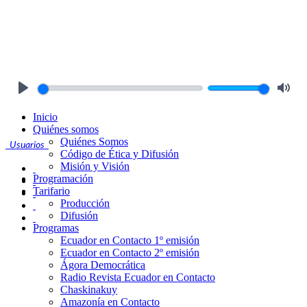
Play
Mute
Inicio
Quiénes somos
Quiénes Somos
Usuarios
Código de Ética y Difusión
Misión y Visión
Programación
Tarifario
Producción
Difusión
Programas
Ecuador en Contacto 1º emisión
Ecuador en Contacto 2º emisión
Ágora Democrática
Radio Revista Ecuador en Contacto
Chaskinakuy
Amazonía en Contacto