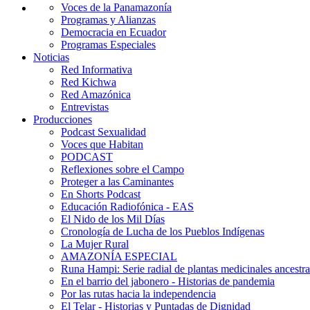
Voces de la Panamazonía
Programas y Alianzas
Democracia en Ecuador
Programas Especiales
Noticias
Red Informativa
Red Kichwa
Red Amazónica
Entrevistas
Producciones
Podcast Sexualidad
Voces que Habitan
PODCAST
Reflexiones sobre el Campo
Proteger a las Caminantes
En Shorts Podcast
Educación Radiofónica - EAS
El Nido de los Mil Días
Cronología de Lucha de los Pueblos Indígenas
La Mujer Rural
AMAZONÍA ESPECIAL
Runa Hampi: Serie radial de plantas medicinales ancestra
En el barrio del jabonero - Historias de pandemia
Por las rutas hacia la independencia
El Telar - Historias y Puntadas de Dignidad