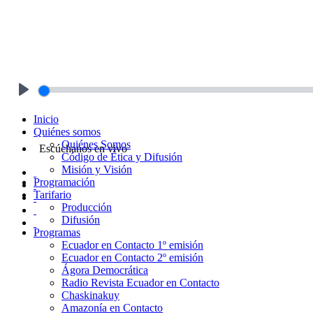
Play
Inicio
Quiénes somos
Quiénes Somos
Escúchanos en vivo
Código de Ética y Difusión
Misión y Visión
Programación
Tarifario
Producción
Difusión
Programas
Ecuador en Contacto 1º emisión
Ecuador en Contacto 2º emisión
Ágora Democrática
Radio Revista Ecuador en Contacto
Chaskinakuy
Amazonía en Contacto