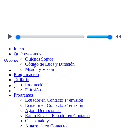
Play
Mute
Inicio
Quiénes somos
Quiénes Somos
Usuarios
Código de Ética y Difusión
Misión y Visión
Programación
Tarifario
Producción
Difusión
Programas
Ecuador en Contacto 1º emisión
Ecuador en Contacto 2º emisión
Ágora Democrática
Radio Revista Ecuador en Contacto
Chaskinakuy
Amazonía en Contacto