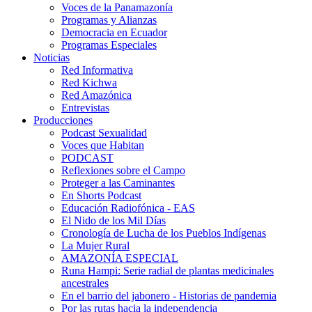
Voces de la Panamazonía
Programas y Alianzas
Democracia en Ecuador
Programas Especiales
Noticias
Red Informativa
Red Kichwa
Red Amazónica
Entrevistas
Producciones
Podcast Sexualidad
Voces que Habitan
PODCAST
Reflexiones sobre el Campo
Proteger a las Caminantes
En Shorts Podcast
Educación Radiofónica - EAS
El Nido de los Mil Días
Cronología de Lucha de los Pueblos Indígenas
La Mujer Rural
AMAZONÍA ESPECIAL
Runa Hampi: Serie radial de plantas medicinales
ancestrales
En el barrio del jabonero - Historias de pandemia
Por las rutas hacia la independencia