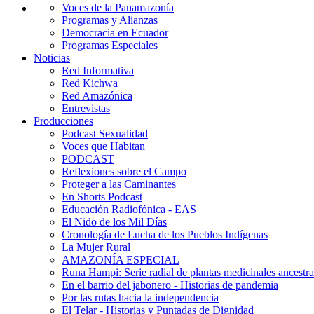
Voces de la Panamazonía
Programas y Alianzas
Democracia en Ecuador
Programas Especiales
Noticias
Red Informativa
Red Kichwa
Red Amazónica
Entrevistas
Producciones
Podcast Sexualidad
Voces que Habitan
PODCAST
Reflexiones sobre el Campo
Proteger a las Caminantes
En Shorts Podcast
Educación Radiofónica - EAS
El Nido de los Mil Días
Cronología de Lucha de los Pueblos Indígenas
La Mujer Rural
AMAZONÍA ESPECIAL
Runa Hampi: Serie radial de plantas medicinales ancestra
En el barrio del jabonero - Historias de pandemia
Por las rutas hacia la independencia
El Telar - Historias y Puntadas de Dignidad