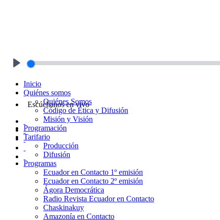
Play
Inicio
Quiénes somos
Quiénes Somos
Escúchanos en vivo
Código de Ética y Difusión
Misión y Visión
Programación
Tarifario
Producción
Difusión
Programas
Ecuador en Contacto 1º emisión
Ecuador en Contacto 2º emisión
Ágora Democrática
Radio Revista Ecuador en Contacto
Chaskinakuy
Amazonía en Contacto