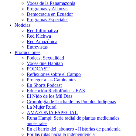
Voces de la Panamazonía
Programas y Alianzas
Democracia en Ecuador
Programas Especiales
Noticias
Red Informativa
Red Kichwa
Red Amazónica
Entrevistas
Producciones
Podcast Sexualidad
Voces que Habitan
PODCAST
Reflexiones sobre el Campo
Proteger a las Caminantes
En Shorts Podcast
Educación Radiofónica - EAS
El Nido de los Mil Días
Cronología de Lucha de los Pueblos Indígenas
La Mujer Rural
AMAZONÍA ESPECIAL
Runa Hampi: Serie radial de plantas medicinales
ancestrales
En el barrio del jabonero - Historias de pandemia
Por las rutas hacia la independencia