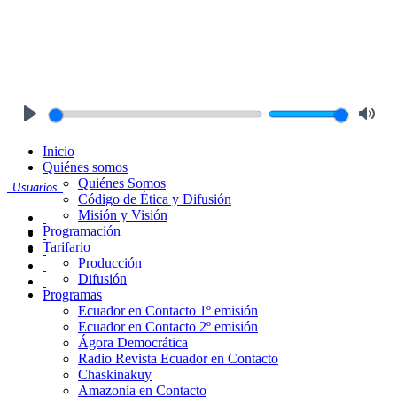
Play
Mute
Inicio
Quiénes somos
Quiénes Somos
Usuarios
Código de Ética y Difusión
Misión y Visión
Programación
Tarifario
Producción
Difusión
Programas
Ecuador en Contacto 1º emisión
Ecuador en Contacto 2º emisión
Ágora Democrática
Radio Revista Ecuador en Contacto
Chaskinakuy
Amazonía en Contacto