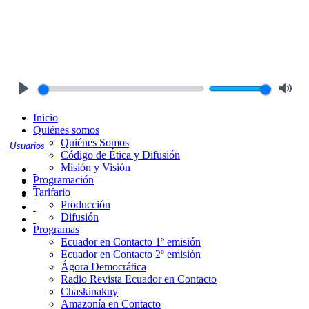
Play
Mute
Inicio
Quiénes somos
Quiénes Somos
Usuarios
Código de Ética y Difusión
Misión y Visión
Programación
Tarifario
Producción
Difusión
Programas
Ecuador en Contacto 1º emisión
Ecuador en Contacto 2º emisión
Ágora Democrática
Radio Revista Ecuador en Contacto
Chaskinakuy
Amazonía en Contacto