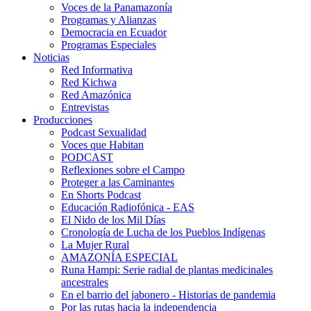
Voces de la Panamazonía
Programas y Alianzas
Democracia en Ecuador
Programas Especiales
Noticias
Red Informativa
Red Kichwa
Red Amazónica
Entrevistas
Producciones
Podcast Sexualidad
Voces que Habitan
PODCAST
Reflexiones sobre el Campo
Proteger a las Caminantes
En Shorts Podcast
Educación Radiofónica - EAS
El Nido de los Mil Días
Cronología de Lucha de los Pueblos Indígenas
La Mujer Rural
AMAZONÍA ESPECIAL
Runa Hampi: Serie radial de plantas medicinales
ancestrales
En el barrio del jabonero - Historias de pandemia
Por las rutas hacia la independencia