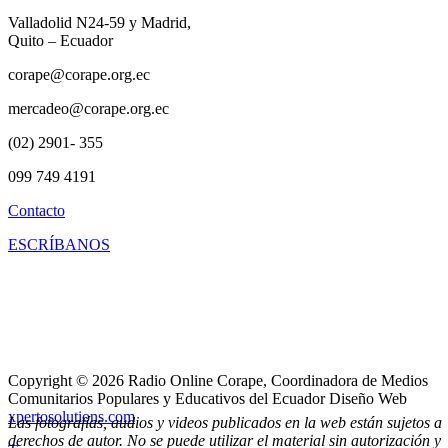
Valladolid N24-59 y Madrid,
Quito – Ecuador
corape@corape.org.ec
mercadeo@corape.org.ec
(02) 2901- 355
099 749 4191
Contacto
ESCRÍBANOS
Copyright © 2026 Radio Online Corape, Coordinadora de Medios
Comunitarios Populares y Educativos del Ecuador Diseño Web
xpertosolutions.com
Las fotografías, audios y videos publicados en la web están sujetos a
derechos de autor. No se puede utilizar el material sin autorización y