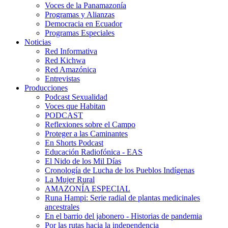
Voces de la Panamazonía
Programas y Alianzas
Democracia en Ecuador
Programas Especiales
Noticias
Red Informativa
Red Kichwa
Red Amazónica
Entrevistas
Producciones
Podcast Sexualidad
Voces que Habitan
PODCAST
Reflexiones sobre el Campo
Proteger a las Caminantes
En Shorts Podcast
Educación Radiofónica - EAS
El Nido de los Mil Días
Cronología de Lucha de los Pueblos Indígenas
La Mujer Rural
AMAZONÍA ESPECIAL
Runa Hampi: Serie radial de plantas medicinales
ancestrales
En el barrio del jabonero - Historias de pandemia
Por las rutas hacia la independencia