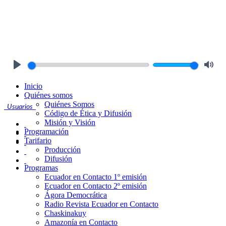
Play
Mute
Inicio
Quiénes somos
Quiénes Somos
Usuarios
Código de Ética y Difusión
Misión y Visión
Programación
Tarifario
Producción
Difusión
Programas
Ecuador en Contacto 1º emisión
Ecuador en Contacto 2º emisión
Ágora Democrática
Radio Revista Ecuador en Contacto
Chaskinakuy
Amazonía en Contacto