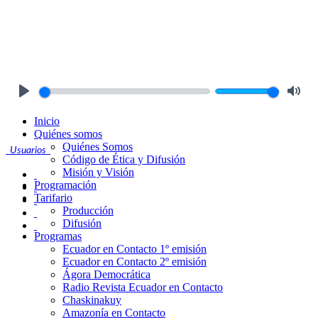
Play
Mute
Inicio
Quiénes somos
Quiénes Somos
Usuarios
Código de Ética y Difusión
Misión y Visión
Programación
Tarifario
Producción
Difusión
Programas
Ecuador en Contacto 1º emisión
Ecuador en Contacto 2º emisión
Ágora Democrática
Radio Revista Ecuador en Contacto
Chaskinakuy
Amazonía en Contacto