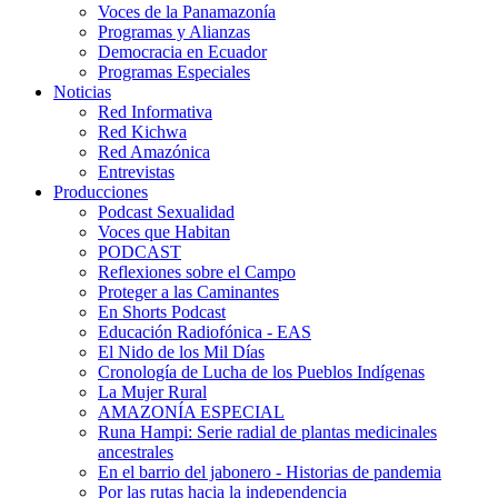
Voces de la Panamazonía
Programas y Alianzas
Democracia en Ecuador
Programas Especiales
Noticias
Red Informativa
Red Kichwa
Red Amazónica
Entrevistas
Producciones
Podcast Sexualidad
Voces que Habitan
PODCAST
Reflexiones sobre el Campo
Proteger a las Caminantes
En Shorts Podcast
Educación Radiofónica - EAS
El Nido de los Mil Días
Cronología de Lucha de los Pueblos Indígenas
La Mujer Rural
AMAZONÍA ESPECIAL
Runa Hampi: Serie radial de plantas medicinales
ancestrales
En el barrio del jabonero - Historias de pandemia
Por las rutas hacia la independencia