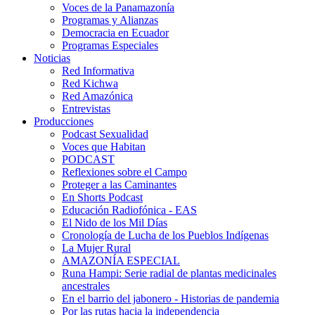
Voces de la Panamazonía
Programas y Alianzas
Democracia en Ecuador
Programas Especiales
Noticias
Red Informativa
Red Kichwa
Red Amazónica
Entrevistas
Producciones
Podcast Sexualidad
Voces que Habitan
PODCAST
Reflexiones sobre el Campo
Proteger a las Caminantes
En Shorts Podcast
Educación Radiofónica - EAS
El Nido de los Mil Días
Cronología de Lucha de los Pueblos Indígenas
La Mujer Rural
AMAZONÍA ESPECIAL
Runa Hampi: Serie radial de plantas medicinales
ancestrales
En el barrio del jabonero - Historias de pandemia
Por las rutas hacia la independencia