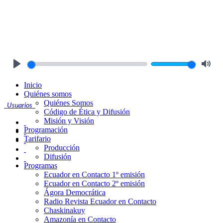
Play
Mute
Inicio
Quiénes somos
Quiénes Somos
Usuarios
Código de Ética y Difusión
Misión y Visión
Programación
Tarifario
Producción
Difusión
Programas
Ecuador en Contacto 1º emisión
Ecuador en Contacto 2º emisión
Ágora Democrática
Radio Revista Ecuador en Contacto
Chaskinakuy
Amazonía en Contacto