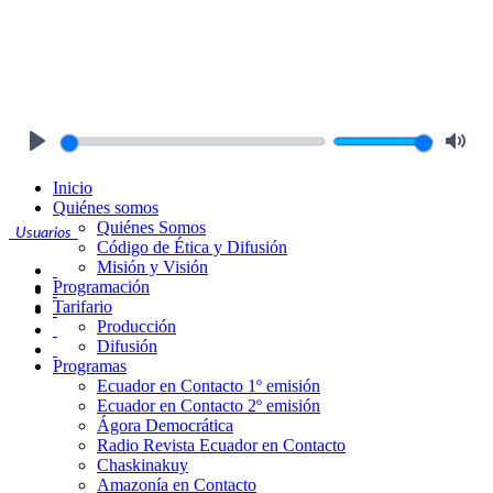
Play
Mute
Inicio
Quiénes somos
Quiénes Somos
Usuarios
Código de Ética y Difusión
Misión y Visión
Programación
Tarifario
Producción
Difusión
Programas
Ecuador en Contacto 1º emisión
Ecuador en Contacto 2º emisión
Ágora Democrática
Radio Revista Ecuador en Contacto
Chaskinakuy
Amazonía en Contacto