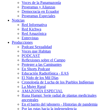
Voces de la Panamazonía
Programas y Alianzas
Democracia en Ecuador
Programas Especiales
Noticias
Red Informativa
Red Kichwa
Red Amazónica
Entrevistas
Producciones
Podcast Sexualidad
Voces que Habitan
PODCAST
Reflexiones sobre el Campo
Proteger a las Caminantes
En Shorts Podcast
Educación Radiofónica - EAS
El Nido de los Mil Días
Cronología de Lucha de los Pueblos Indígenas
La Mujer Rural
AMAZONÍA ESPECIAL
Runa Hampi: Serie radial de plantas medicinales
ancestrales
En el barrio del jabonero - Historias de pandemia
Por las rutas hacia la independencia