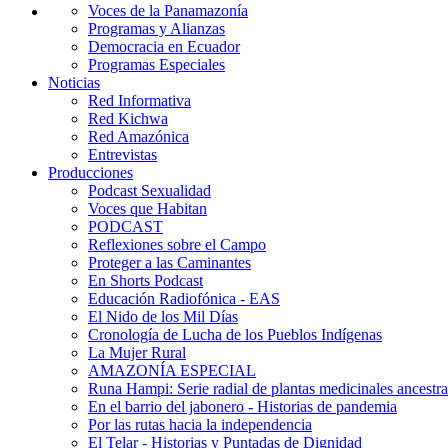
Voces de la Panamazonía
Programas y Alianzas
Democracia en Ecuador
Programas Especiales
Noticias
Red Informativa
Red Kichwa
Red Amazónica
Entrevistas
Producciones
Podcast Sexualidad
Voces que Habitan
PODCAST
Reflexiones sobre el Campo
Proteger a las Caminantes
En Shorts Podcast
Educación Radiofónica - EAS
El Nido de los Mil Días
Cronología de Lucha de los Pueblos Indígenas
La Mujer Rural
AMAZONÍA ESPECIAL
Runa Hampi: Serie radial de plantas medicinales ancestra
En el barrio del jabonero - Historias de pandemia
Por las rutas hacia la independencia
El Telar - Historias y Puntadas de Dignidad