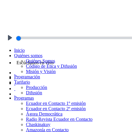
Play
Inicio
Quiénes somos
Quiénes Somos
Escúchanos en vivo
Código de Ética y Difusión
Misión y Visión
Programación
Tarifario
Producción
Difusión
Programas
Ecuador en Contacto 1º emisión
Ecuador en Contacto 2º emisión
Ágora Democrática
Radio Revista Ecuador en Contacto
Chaskinakuy
Amazonía en Contacto