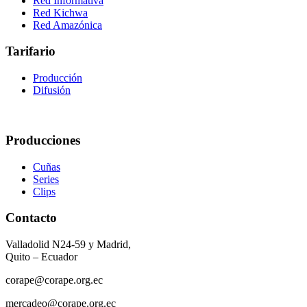
Red Informativa
Red Kichwa
Red Amazónica
Tarifario
Producción
Difusión
Producciones
Cuñas
Series
Clips
Contacto
Valladolid N24-59 y Madrid,
Quito – Ecuador
corape@corape.org.ec
mercadeo@corape.org.ec