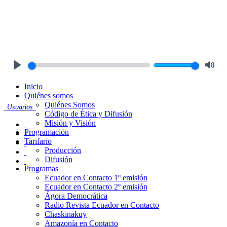
Play
Mute
Inicio
Quiénes somos
Quiénes Somos
Usuarios
Código de Ética y Difusión
Misión y Visión
Programación
Tarifario
Producción
Difusión
Programas
Ecuador en Contacto 1º emisión
Ecuador en Contacto 2º emisión
Ágora Democrática
Radio Revista Ecuador en Contacto
Chaskinakuy
Amazonía en Contacto