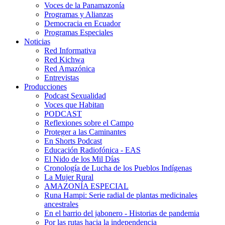
Voces de la Panamazonía
Programas y Alianzas
Democracia en Ecuador
Programas Especiales
Noticias
Red Informativa
Red Kichwa
Red Amazónica
Entrevistas
Producciones
Podcast Sexualidad
Voces que Habitan
PODCAST
Reflexiones sobre el Campo
Proteger a las Caminantes
En Shorts Podcast
Educación Radiofónica - EAS
El Nido de los Mil Días
Cronología de Lucha de los Pueblos Indígenas
La Mujer Rural
AMAZONÍA ESPECIAL
Runa Hampi: Serie radial de plantas medicinales
ancestrales
En el barrio del jabonero - Historias de pandemia
Por las rutas hacia la independencia