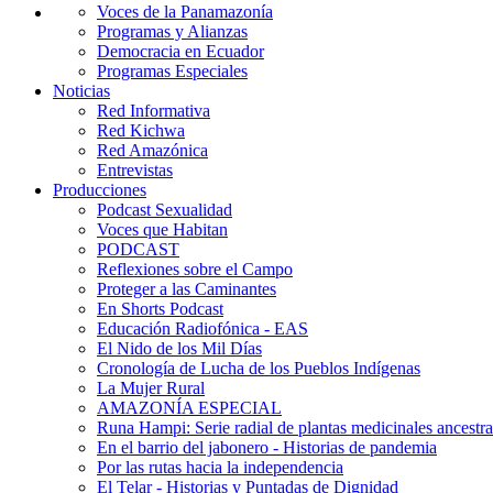
Voces de la Panamazonía
Programas y Alianzas
Democracia en Ecuador
Programas Especiales
Noticias
Red Informativa
Red Kichwa
Red Amazónica
Entrevistas
Producciones
Podcast Sexualidad
Voces que Habitan
PODCAST
Reflexiones sobre el Campo
Proteger a las Caminantes
En Shorts Podcast
Educación Radiofónica - EAS
El Nido de los Mil Días
Cronología de Lucha de los Pueblos Indígenas
La Mujer Rural
AMAZONÍA ESPECIAL
Runa Hampi: Serie radial de plantas medicinales ancestra
En el barrio del jabonero - Historias de pandemia
Por las rutas hacia la independencia
El Telar - Historias y Puntadas de Dignidad