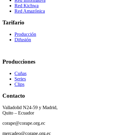
Red Informativa
Red Kichwa
Red Amazónica
Tarifario
Producción
Difusión
Producciones
Cuñas
Series
Clips
Contacto
Valladolid N24-59 y Madrid,
Quito – Ecuador
corape@corape.org.ec
mercadeo@corape.org.ec