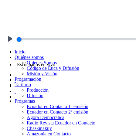
Play
Inicio
Quiénes somos
Quiénes Somos
Escúchanos en vivo
Código de Ética y Difusión
Misión y Visión
Programación
Tarifario
Producción
Difusión
Programas
Ecuador en Contacto 1º emisión
Ecuador en Contacto 2º emisión
Ágora Democrática
Radio Revista Ecuador en Contacto
Chaskinakuy
Amazonía en Contacto