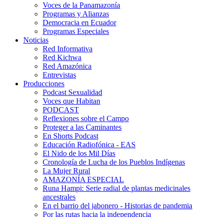
Voces de la Panamazonía
Programas y Alianzas
Democracia en Ecuador
Programas Especiales
Noticias
Red Informativa
Red Kichwa
Red Amazónica
Entrevistas
Producciones
Podcast Sexualidad
Voces que Habitan
PODCAST
Reflexiones sobre el Campo
Proteger a las Caminantes
En Shorts Podcast
Educación Radiofónica - EAS
El Nido de los Mil Días
Cronología de Lucha de los Pueblos Indígenas
La Mujer Rural
AMAZONÍA ESPECIAL
Runa Hampi: Serie radial de plantas medicinales
ancestrales
En el barrio del jabonero - Historias de pandemia
Por las rutas hacia la independencia