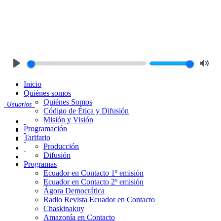
Play
Mute
Inicio
Quiénes somos
Quiénes Somos
Usuarios
Código de Ética y Difusión
Misión y Visión
Programación
Tarifario
Producción
Difusión
Programas
Ecuador en Contacto 1º emisión
Ecuador en Contacto 2º emisión
Ágora Democrática
Radio Revista Ecuador en Contacto
Chaskinakuy
Amazonía en Contacto