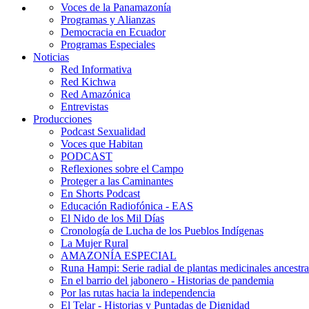
Voces de la Panamazonía
Programas y Alianzas
Democracia en Ecuador
Programas Especiales
Noticias
Red Informativa
Red Kichwa
Red Amazónica
Entrevistas
Producciones
Podcast Sexualidad
Voces que Habitan
PODCAST
Reflexiones sobre el Campo
Proteger a las Caminantes
En Shorts Podcast
Educación Radiofónica - EAS
El Nido de los Mil Días
Cronología de Lucha de los Pueblos Indígenas
La Mujer Rural
AMAZONÍA ESPECIAL
Runa Hampi: Serie radial de plantas medicinales ancestra
En el barrio del jabonero - Historias de pandemia
Por las rutas hacia la independencia
El Telar - Historias y Puntadas de Dignidad