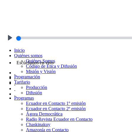
Play
Inicio
Quiénes somos
Quiénes Somos
Escúchanos en vivo
Código de Ética y Difusión
Misión y Visión
Programación
Tarifario
Producción
Difusión
Programas
Ecuador en Contacto 1º emisión
Ecuador en Contacto 2º emisión
Ágora Democrática
Radio Revista Ecuador en Contacto
Chaskinakuy
Amazonía en Contacto