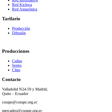
Red Informativa
Red Kichwa
Red Amazónica
Tarifario
Producción
Difusión
Producciones
Cuñas
Series
Clips
Contacto
Valladolid N24-59 y Madrid,
Quito – Ecuador
corape@corape.org.ec
mercadeo@corape.org.ec